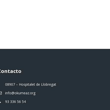
Contacto
08907 – Hospitalet de Llobregat
info@okumeaz.org
93 336 56 54