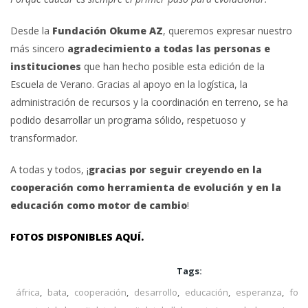
Desde la
Fundación Okume AZ
, queremos expresar nuestro
más sincero
agradecimiento a todas las personas e
instituciones
que han hecho posible esta edición de la
Escuela de Verano. Gracias al apoyo en la logística, la
administración de recursos y la coordinación en terreno, se ha
podido desarrollar un programa sólido, respetuoso y
transformador.
A todas y todos, ¡
gracias por seguir creyendo en la
cooperación como herramienta de evolución y en la
educación como motor de cambio
!
FOTOS DISPONIBLES AQUÍ.
Tags:
áfrica
,
bata
,
cooperación
,
desarrollo
,
educación
,
esperanza
,
for