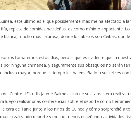
Guinea, este último es el que posiblemente más me ha afectado a la 
na fría, repleta de comidas navideñas, es como mínimo impactante. Lo
que blanca, mucho más calurosa, donde los abetos son Ceibas, donde
osotros tomaremos estos días, pero sí que es evidente que la nuestr
tes por ninguna chimenea, y seguramente sus obsequios no serán tan
 o incluso mayor, porque el tiempo les ha enseñado a ser felices con 
del Centre d’Estudis Jaume Balmes. Una de sus tareas era realizar 
para luego realizar unas conferencias sobre el deporte como herramie
 la cara de Tania junto a los niños de Guinea y cómo sorprendió a to
mujer realizando deporte y mucho menos enseñando actividades físi